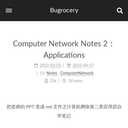
Bugrocery
Home
Tags
Computer Network Notes 2：
Categories
Applications
Archives
2022-03-23
2022-04-17
links
Notes
,
ComputerNetwork
15k
14 mins.
把老师的 PPT 变成 md 文件之计算机网络第二章应用层自
学笔记