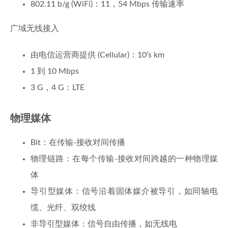
802.11 b/g (WiFi)：11，54 Mbps 传输速率
广域无线接入
由电信运营商提供 (Cellular)：10’s km
1 到 10 Mbps
3 G，4 G：LTE
物理媒体
Bit：在传输-接收对间传播
物理链路：在每个传输-接收对间跨越的一种物理媒
体
导引型媒体：信号沿着固体媒介被导引，如同轴电
缆、光纤、双绞线
非导引型媒体：信号自由传播，如无线电