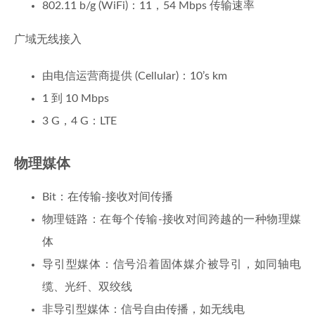
802.11 b/g (WiFi)：11，54 Mbps 传输速率
广域无线接入
由电信运营商提供 (Cellular)：10’s km
1 到 10 Mbps
3 G，4 G：LTE
物理媒体
Bit：在传输-接收对间传播
物理链路：在每个传输-接收对间跨越的一种物理媒
体
导引型媒体：信号沿着固体媒介被导引，如同轴电
缆、光纤、双绞线
非导引型媒体：信号自由传播，如无线电