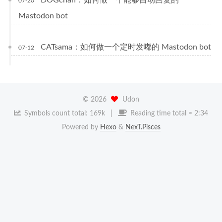
DOGchan：如何做一个能够自动回复的
07-20
Mastodon bot
CATsama：如何做一个定时发嘟的 Mastodon bot
07-12
©
2026
Udon
Symbols count total:
169k
Reading time total ≈
2:34
Powered by
Hexo
&
NexT.Pisces