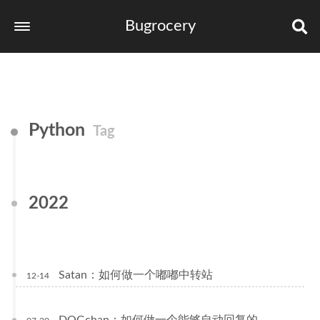
Bugrocery
Home
Tags
Python
Categories
Tag
Archives
links
2022
Satan：如何做一个嘟嘟中转站
12-14