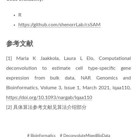
R
https://github.com/shenorrLab/csSAM
参考文献
[1] Maria K Jaakkola, Laura L Elo, Computational
deconvolution to estimate cell type-specific gene
expression from bulk data, NAR Genomics and
Bioinformatics, Volume 3, Issue 1, March 2021, lqaa110,
https://doi.org/10.1093/nargab/lqaa110
[2] 具体算法参考文献见算法介绍部分
# Bioinformatics
# DeconvoluteMixedBioData